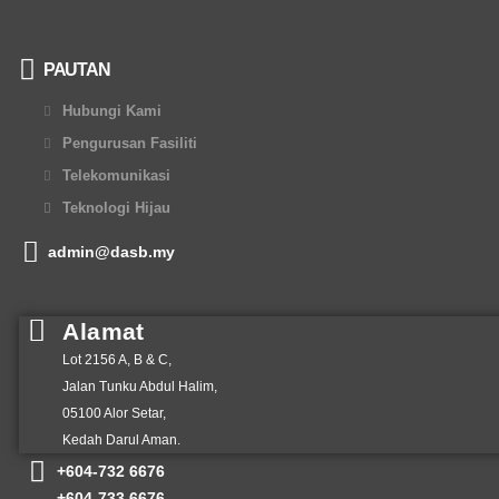
PAUTAN
Hubungi Kami
Pengurusan Fasiliti
Telekomunikasi
Teknologi Hijau
admin@dasb.my
Alamat
Lot 2156 A, B & C,
Jalan Tunku Abdul Halim,
05100 Alor Setar,
Kedah Darul Aman.
+
604-732 6676
+604-733 6676