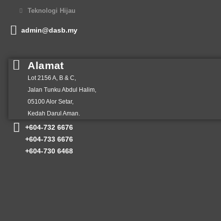
Teknologi Hijau
admin@dasb.my
Alamat
Lot 2156 A, B & C,
Jalan Tunku Abdul Halim,
05100 Alor Setar,
Kedah Darul Aman.
+
604-732 6676
+604-733 6676
+604-730 6468