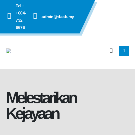
Tel :
+604-
admin@dasb.my
732
6676
Melestarikan
Kejayaan​​